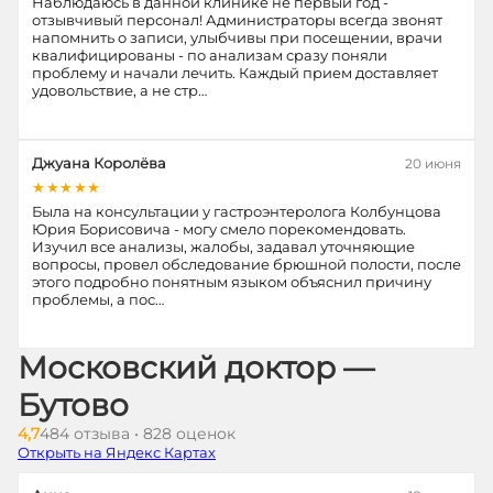
Наблюдаюсь в данной клинике не первый год -
отзывчивый персонал! Администраторы всегда звонят
напомнить о записи, улыбчивы при посещении, врачи
квалифицированы - по анализам сразу поняли
проблему и начали лечить. Каждый прием доставляет
удовольствие, а не стр…
Джуана Королёва
20 июня
★★★★★
Была на консультации у гастроэнтеролога Колбунцова
Юрия Борисовича - могу смело порекомендовать.
Изучил все анализы, жалобы, задавал уточняющие
вопросы, провел обследование брюшной полости, после
этого подробно понятным языком объяснил причину
проблемы, а пос…
Московский доктор —
Бутово
4,7
484 отзыва • 828 оценок
Открыть на Яндекс Картах