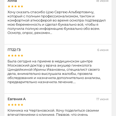
Анна
18 июня
★★★★★
Хочу сказать спасибо Цою Сергею Альбертовичу,
который с полным профессионализмом, тактом и
комфортной атмосферой во время осмотра подтвердил
мою беременность и сделал буквально всё, чтобы я
получила полную информацию буквально обо всем.
Осмотр, опрос, рекомен…
ГП22 ГЗ
6 июня
★★★★★
Была сегодня на приеме в медицинском центре
Московский доктор у врача акушер гинеколога
Циндяйкиной Ирины Ивановны, специалист своего
дела, внимательно выслушала жалобы, провела
обследования и назначила дополнительно анализы,
предварительно назначила лечение.…
Евгения А
17 июня
★★★★★
Клиника на Чертановской. Хочу поделиться своими
впечатлениями о клинике. Первое, что очень