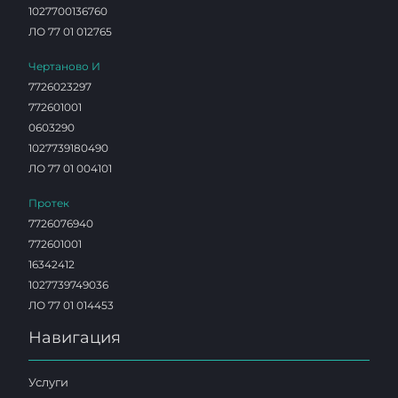
1027700136760
ЛО 77 01 012765
Чертаново И
7726023297
772601001
0603290
1027739180490
ЛО 77 01 004101
Протек
7726076940
772601001
16342412
1027739749036
ЛО 77 01 014453
Навигация
Услуги