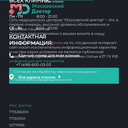
ВСЕХ КЛИНИК:
Пн - Пт
8:00 - 21:00
Сеть медицинских центров "Московский доктор" – это, в
первую очередь, высокий уровень обслуживания и
Сб - Вс
8:00 - 20:00
здоровье пациентов
Делитесь впечатлениями о вашем визите в нашу
КОНТАКТНАЯ
клинику
ИНФОРМАЦИЯ:
Обращаем ваше
внимание
на то, что данный интернет-
сайт носит исключительно информационный характер
и ни при каких условиях не является публичной
Единый номер для всех клиник
офертой, определяемой положениями статьи 437 ГК РФ
информация для пациентов
+7 (499) 600-03-03
Согласие на обработку персональных данных
▼
Все адреса клиник
Политика конфиденциальности
Мос. доктор
7713266359
771301001
53778165