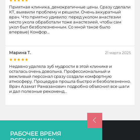
★★★★★
Приятная клиника, демократичные цены. Сразу сделали
КТ, выявили проблему и решили. Очень аккуратный
врач. Что приятно удивило: перед уколом анастезии
место укола обработали тоже анастезией, чтобы сам
укол был безболезненным. Со мной такое было
впервые) Комфор…
Марина Т.
21 марта 2025
★★★★★
Недавно удаляла зуб мудрости в этой клинике и
осталась очень довольна. Профессиональный и
вежливый персонал сразу создали комфортную
атмосферу. Процедура прошла быстро и безболезненно.
Врач Азамат Рамазанович подробно объяснил все шаги
и дал полезные рекоменд…
РАБОЧЕЕ ВРЕМЯ